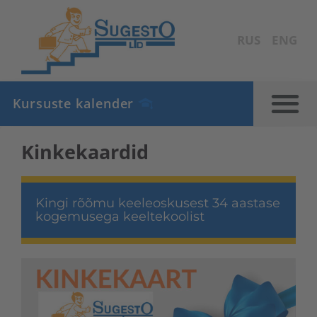
RUS
ENG
Kursuste kalender
Kinkekaardid
Kingi rõõmu keeleoskusest 34 aastase
kogemusega keeltekoolist