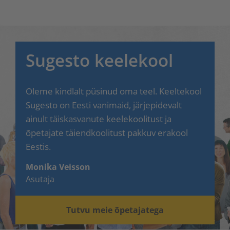
Sugesto keelekool
Oleme kindlalt püsinud oma teel. Keeltekool
Sugesto on Eesti vanimaid, järjepidevalt
ainult täiskasvanute keelekoolitust ja
õpetajate täiendkoolitust pakkuv erakool
Eestis.
Monika Veisson
Asutaja
Tutvu meie õpetajatega