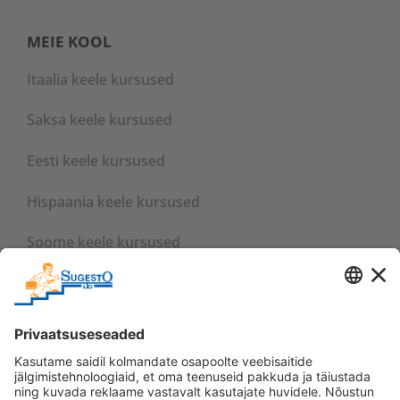
MEIE KOOL
Itaalia keele kursused
Saksa keele kursused
Eesti keele kursused
Hispaania keele kursused
Soome keele kursused
Inglise keele kursused
Vene keele kursused
VÕTA ÜHENDUST